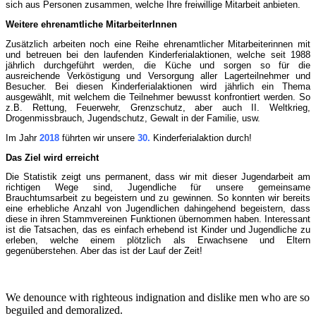
sich aus Personen zusammen, welche Ihre freiwillige Mitarbeit anbieten.
Weitere ehrenamtliche MitarbeiterInnen
Zusätzlich arbeiten noch eine Reihe ehrenamtlicher Mitarbeiterinnen mit
und betreuen bei den laufenden Kinderferialaktionen, welche seit 1988
jährlich durchgeführt werden, die Küche und sorgen so für die
ausreichende Verköstigung und Versorgung aller Lagerteilnehmer und
Besucher. Bei diesen Kinderferialaktionen wird jährlich ein Thema
ausgewählt, mit welchem die Teilnehmer bewusst konfrontiert werden. So
z.B. Rettung, Feuerwehr, Grenzschutz, aber auch II. Weltkrieg,
Drogenmissbrauch, Jugendschutz, Gewalt in der Familie, usw.
Im Jahr
2018
führten wir unsere
30.
Kinderferialaktion durch!
Das Ziel wird erreicht
Die Statistik zeigt uns permanent, dass wir mit dieser Jugendarbeit am
richtigen Wege sind, Jugendliche für unsere gemeinsame
Brauchtumsarbeit zu begeistern und zu gewinnen. So konnten wir bereits
eine erhebliche Anzahl von Jugendlichen dahingehend begeistern, dass
diese in ihren Stammvereinen Funktionen übernommen haben. Interessant
ist die Tatsachen, das es einfach erhebend ist Kinder und Jugendliche zu
erleben, welche einem plötzlich als Erwachsene und Eltern
gegenüberstehen. Aber das ist der Lauf der Zeit!
We denounce with righteous indignation and dislike men who are so
beguiled and demoralized.